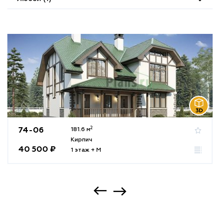
2
74-06
181.6 м
Кирпич
40 500 ₽
1 этаж + М