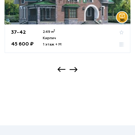
2
37-42
249 м
Кирпич
45 600 ₽
1 этаж + М