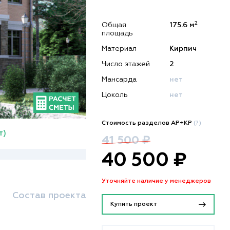
2
Общая
175.6 м
площадь
Материал
Кирпич
Число этажей
2
Мансарда
нет
Цоколь
нет
Стоимость разделов АР+КР
(?)
т)
41 500 ₽
40 500 ₽
Уточняйте наличие у менеджеров
Состав проекта
Купить проект