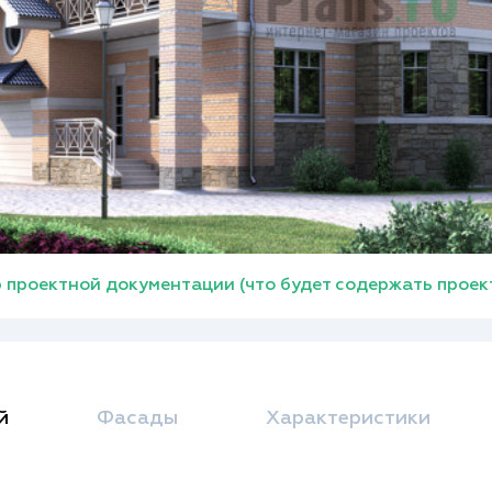
 проектной документации (что будет содержать проек
й
Фасады
Характеристики