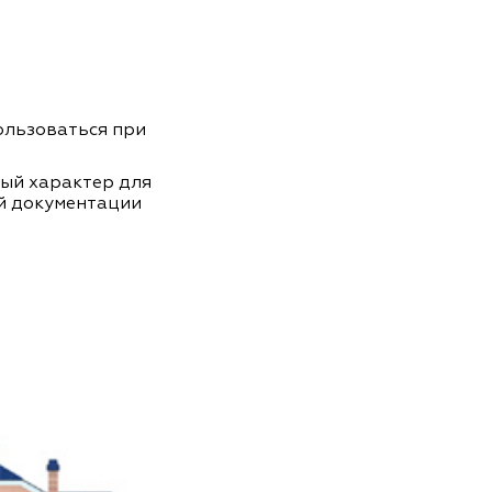
пользоваться при
ный характер для
й документации