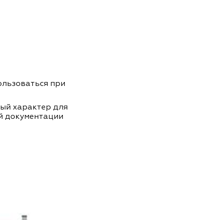
пользоваться при
ный характер для
й документации