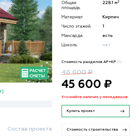
2
Общая
228.1 м
площадь
Материал
Кирпич
Число этажей
1
Мансарда
есть
Цоколь
нет
Стоимость разделов АР+КР
(?)
46 600 ₽
45 600 ₽
т)
Уточняйте наличие у менеджеров
Купить проект
Состав проекта
Стоимость строительства