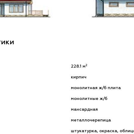
тики
2
228.1 м
кирпич
монолитная ж/б плита
монолитные ж/б
мансардная
металлочерепица
штукатурка, окраска, обли