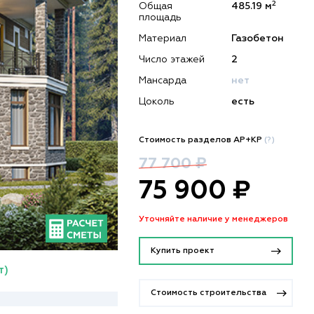
2
Общая
485.19 м
площадь
Материал
Газобетон
Число этажей
2
Мансарда
нет
Цоколь
есть
Стоимость разделов АР+КР
(?)
77 700 ₽
75 900 ₽
Уточняйте наличие у менеджеров
Купить проект
т)
Стоимость строительства