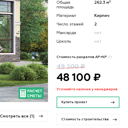
2
Общая
262.3 м
площадь
Материал
Кирпич
Число этажей
2
Мансарда
нет
Цоколь
нет
Стоимость разделов АР+КР
(?)
49 200 ₽
48 100 ₽
Уточняйте наличие у менеджеров
Купить проект
Смотреть все (1)
Стоимость строительства