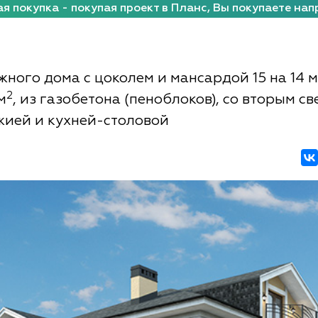
я покупка - покупая проект в Планс, Вы покупаете нап
жного дома с цоколем и мансардой 15 на 14 
2
м
, из газобетона (пеноблоков), со вторым св
жией и кухней-столовой