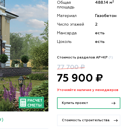
2
Общая
488.14 м
площадь
Материал
Газобетон
Число этажей
2
Мансарда
есть
Цоколь
есть
Стоимость разделов АР+КР
(?)
77 700 ₽
75 900 ₽
Уточняйте наличие у менеджеров
Купить проект
т)
Стоимость строительства