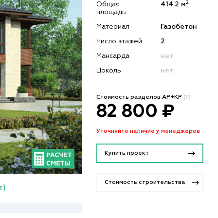
2
Общая
414.2 м
площадь
Материал
Газобетон
Число этажей
2
Мансарда
нет
Цоколь
нет
Стоимость разделов АР+КР
(?)
82 800 ₽
Уточняйте наличие у менеджеров
Купить проект
Стоимость строительства
т)