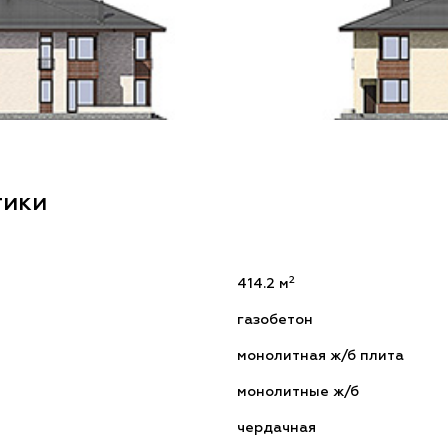
тики
2
414.2 м
газобетон
монолитная ж/б плита
монолитные ж/б
чердачная