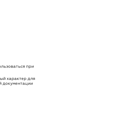
пользоваться при
ный характер для
й документации