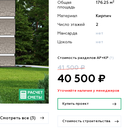
2
Общая
176.25 м
площадь
Материал
Кирпич
Число этажей
2
Мансарда
нет
Цоколь
нет
Стоимость разделов АР+КР
(?)
41 500 ₽
40 500 ₽
Уточняйте наличие у менеджеров
Купить проект
Смотреть все (3)
Стоимость строительства