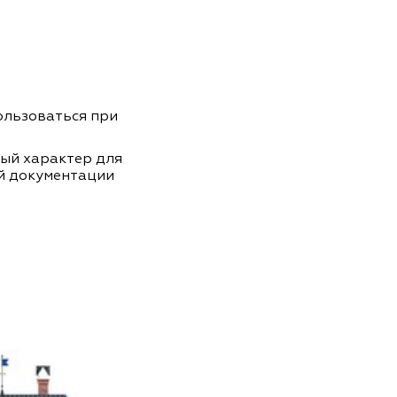
пользоваться при
ный характер для
й документации