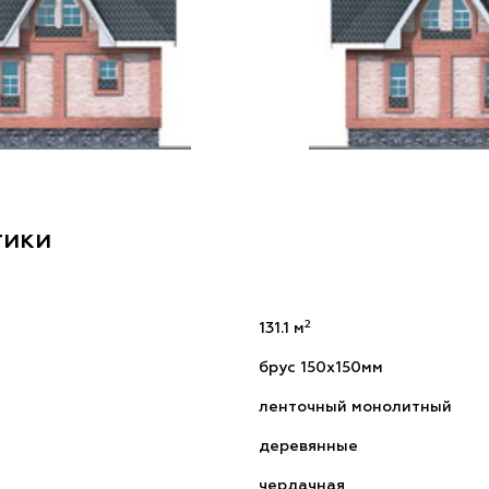
тики
2
131.1 м
брус 150x150мм
ленточный монолитный
деревянные
чердачная