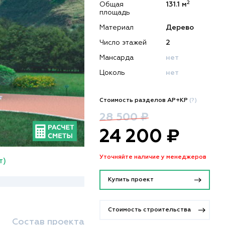
2
Общая
131.1 м
площадь
Материал
Дерево
Число этажей
2
Мансарда
нет
Цоколь
нет
Стоимость разделов АР+КР
(?)
28 500 ₽
24 200 ₽
Уточняйте наличие у менеджеров
т)
Купить проект
Стоимость строительства
Состав проекта