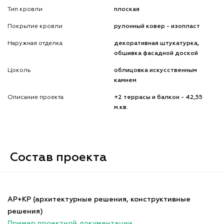
Тип кровли
плоская
Покрытие кровли
рулонный ковер - изопласт
Наружная отделка
декоративная штукатурка,
обшивка фасадной доской
Цоколь
облицовка искусственным
камнем
Описание проекта
+2 террасы и балкон - 42,55
м.кв.
Состав проекта
АР+КР (архитектурные решения, конструктивные
решения)
Пример проектной документации