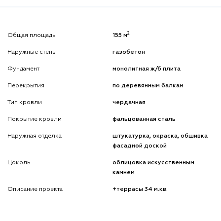
2
Общая площадь
155 м
Наружные стены
газобетон
Фундамент
монолитная ж/б плита
Перекрытия
по деревянным балкам
Тип кровли
чердачная
Покрытие кровли
фальцованная сталь
Наружная отделка
штукатурка, окраска, обшивка
фасадной доской
Цоколь
облицовка искусственным
камнем
Описание проекта
+террасы 34 м.кв.