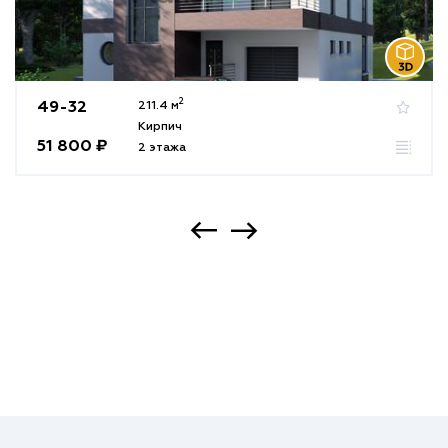
2
49-32
211.4 м
Кирпич
51 800 ₽
2 этажа