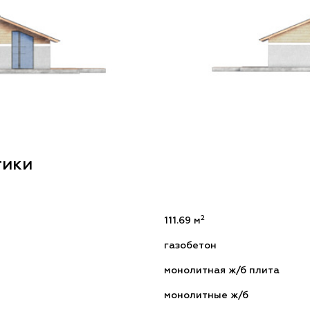
тики
2
111.69 м
газобетон
монолитная ж/б плита
монолитные ж/б