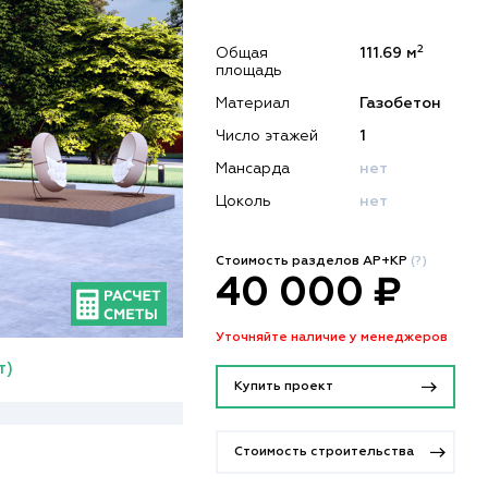
2
Общая
111.69 м
площадь
Материал
Газобетон
Число этажей
1
Мансарда
нет
Цоколь
нет
Стоимость разделов АР+КР
(?)
40 000 ₽
Уточняйте наличие у менеджеров
т)
Купить проект
Стоимость строительства