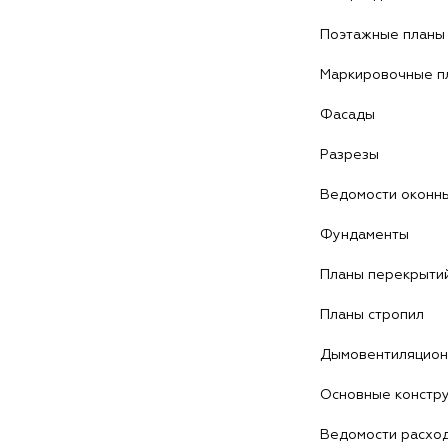
Поэтажные планы
Маркировочные п
Фасады
Разрезы
Ведомости оконны
Фундаменты
Планы перекрыти
Планы стропил
Дымовентиляцион
Основные констру
Ведомости расхо