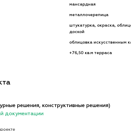
мансардная
металлочерепица
штукатурка, окраска, облиц
доской
облицовка искусственным 
+76,50 кв.м терраса
кта
урные решения, конструктивные решения)
ой документации
проекте