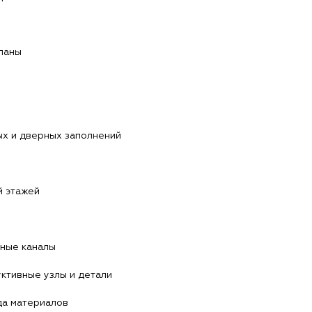
ланы
х и дверных заполнений
й этажей
ные каналы
ктивные узлы и детали
да материалов