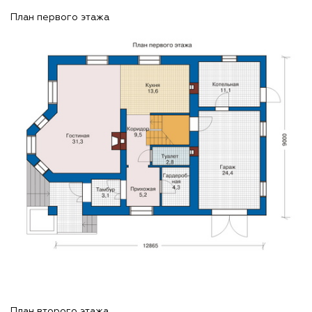
План первого этажа
План второго этажа