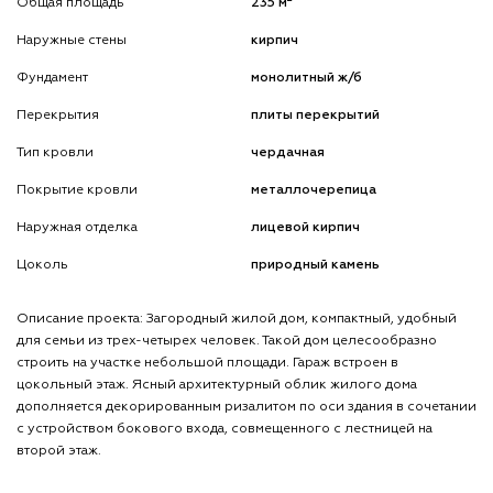
Общая площадь
235 м
Наружные стены
кирпич
Фундамент
монолитный ж/б
Перекрытия
плиты перекрытий
Тип кровли
чердачная
Покрытие кровли
металлочерепица
Наружная отделка
лицевой кирпич
Цоколь
природный камень
Описание проекта: Загородный жилой дом, компактный, удобный
для семьи из трех-четырех человек. Такой дом целесообразно
строить на участке небольшой площади. Гараж встроен в
цокольный этаж. Ясный архитектурный облик жилого дома
дополняется декорированным ризалитом по оси здания в сочетании
с устройством бокового входа, совмещенного с лестницей на
второй этаж.