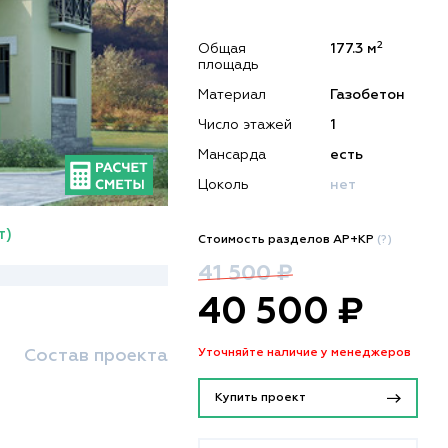
2
Общая
177.3 м
площадь
Материал
Газобетон
Число этажей
1
Мансарда
есть
Цоколь
нет
т)
Стоимость разделов АР+КР
(?)
41 500 ₽
40 500 ₽
Состав проекта
Уточняйте наличие у менеджеров
Купить проект