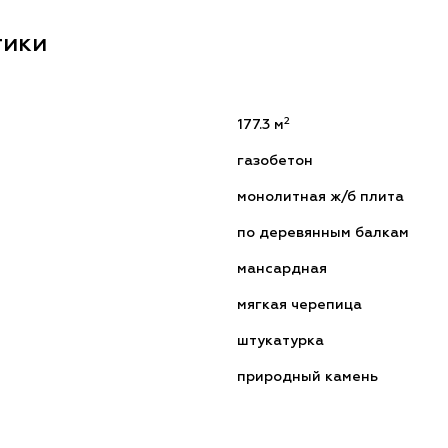
тики
2
177.3 м
газобетон
монолитная ж/б плита
по деревянным балкам
мансардная
мягкая черепица
штукатурка
природный камень