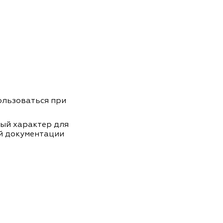
пользоваться при
ный характер для
й документации