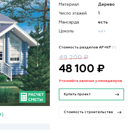
Материал
Дерево
Число этажей
1
Мансарда
есть
Цоколь
нет
Стоимость разделов АР+КР
(?)
49 200 ₽
48 100 ₽
Уточняйте наличие у менеджеров
Купить проект
Стоимость строительства
т)