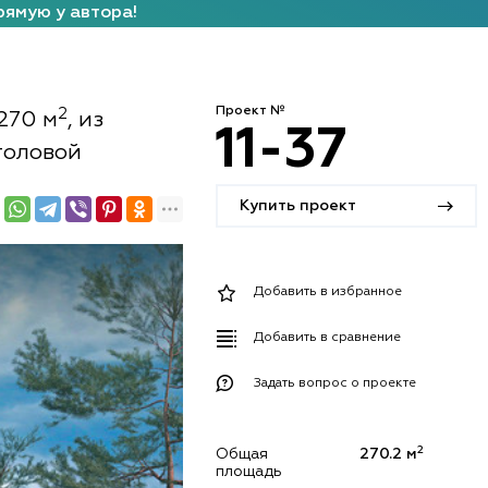
рямую у автора!
Проект №
2
270 м
, из
11-37
столовой
Купить проект
Добавить в избранное
Добавить в сравнение
Задать вопрос о проекте
2
Общая
270.2 м
площадь