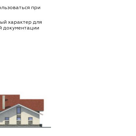
пользоваться при
ный характер для
й документации