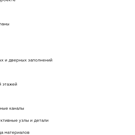
ланы
х и дверных заполнений
й этажей
ные каналы
ктивные узлы и детали
да материалов