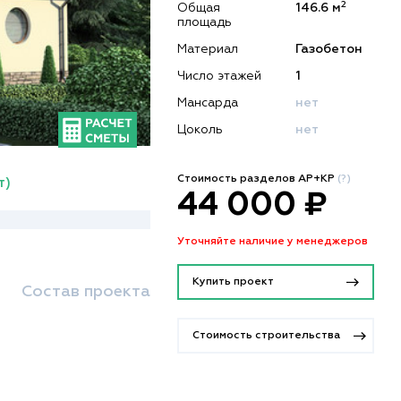
2
Общая
146.6 м
площадь
Материал
Газобетон
Число этажей
1
Мансарда
нет
Цоколь
нет
Стоимость разделов АР+КР
(?)
т)
44 000 ₽
Уточняйте наличие у менеджеров
Купить проект
Состав проекта
Стоимость строительства