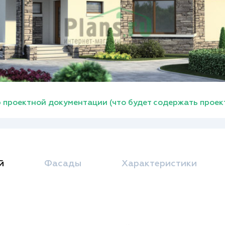
 проектной документации (что будет содержать проек
й
Фасады
Характеристики