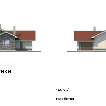
тики
2
146.6 м
газобетон