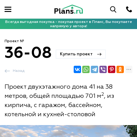
Всегда выгодная покупка - покупая проект в Планс, Вы покупаете
напрямую у автора!
Проект №
36-08
Купить проект
Назад
Проект двухэтажного дома 41 на 38
2
метров, общей площадью 701 м
, из
кирпича, с гаражом, бассейном,
котельной и кухней-столовой