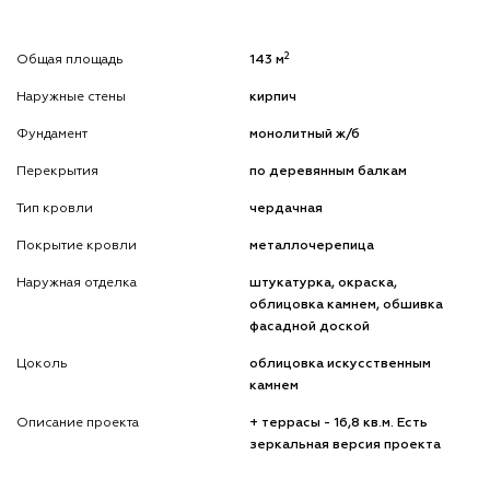
2
Общая площадь
143 м
Наружные стены
кирпич
Фундамент
монолитный ж/б
Перекрытия
по деревянным балкам
Тип кровли
чердачная
Покрытие кровли
металлочерепица
Наружная отделка
штукатурка, окраска,
облицовка камнем, обшивка
фасадной доской
Цоколь
облицовка искусственным
камнем
Описание проекта
+ террасы - 16,8 кв.м. Есть
зеркальная версия проекта