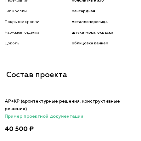
Перекрытия
монолитные ж/б
Тип кровли
мансардная
Покрытие кровли
металлочерепица
Наружная отделка
штукатурка, окраска
Цоколь
облицовка камнем
Состав проекта
АР+КР (архитектурные решения, конструктивные
решения)
Пример проектной документации
40 500 ₽