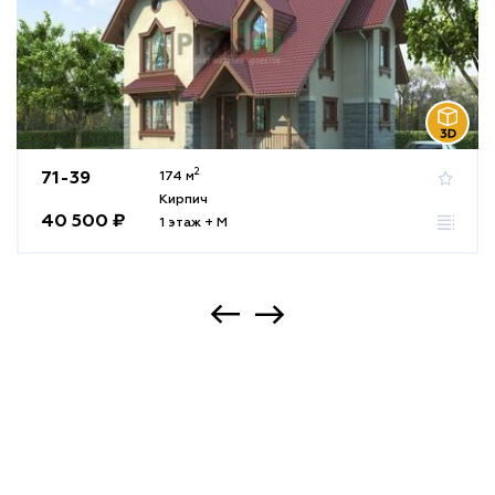
2
71-39
174 м
Кирпич
40 500 ₽
1 этаж + М