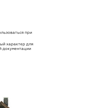
пользоваться при
ный характер для
й документации