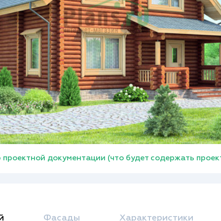
 проектной документации (что будет содержать проек
й
Фасады
Характеристики