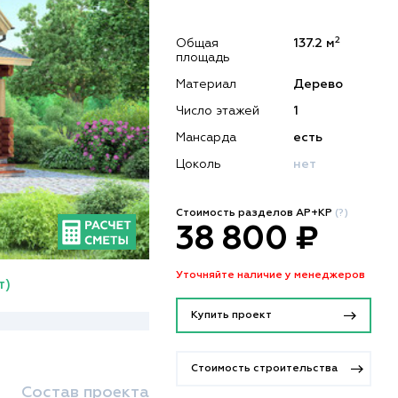
2
Общая
137.2 м
площадь
Материал
Дерево
Число этажей
1
Мансарда
есть
Цоколь
нет
Стоимость разделов АР+КР
(?)
38 800 ₽
Уточняйте наличие у менеджеров
т)
Купить проект
Стоимость строительства
Состав проекта