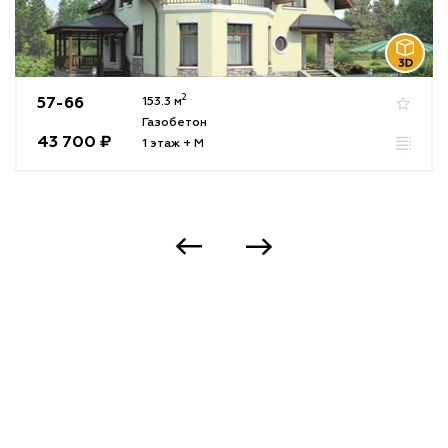
2
57-66
153.3 м
Газобетон
43 700 ₽
1 этаж + М