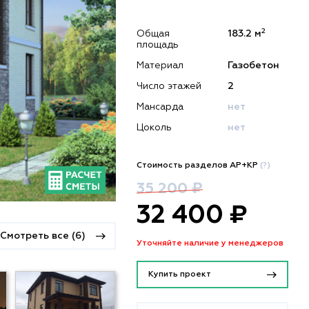
2
Общая
183.2 м
площадь
Материал
Газобетон
Число этажей
2
Мансарда
нет
Цоколь
нет
Стоимость разделов АР+КР
(?)
35 200 ₽
32 400 ₽
Смотреть все (6)
Уточняйте наличие у менеджеров
Купить проект