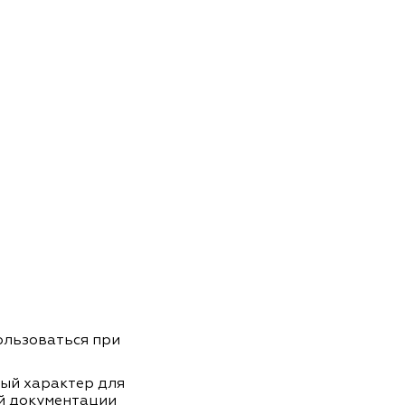
пользоваться при
ный характер для
й документации