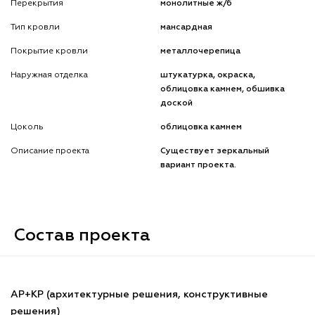
Перекрытия
монолитные ж/б
Тип кровли
мансардная
Покрытие кровли
металлочерепица
Наружная отделка
штукатурка, окраска,
облицовка камнем, обшивка
доской
Цоколь
облицовка камнем
Описание проекта
Существует зеркальный
вариант проекта.
Состав проекта
АР+КР (архитектурные решения, конструктивные
решения)