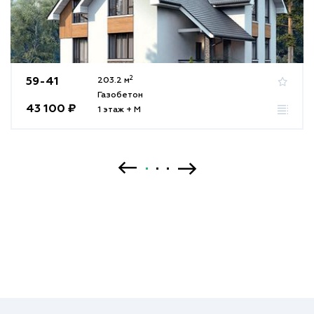
2
59-41
203.2 м
Газобетон
43 100 ₽
1 этаж + М