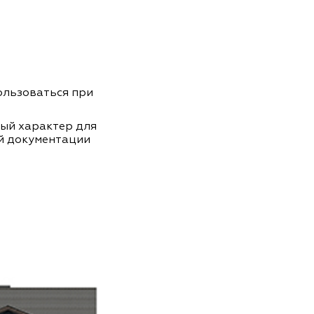
пользоваться при
ный характер для
й документации