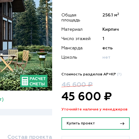
2
Общая
256.1 м
площадь
Материал
Кирпич
Число этажей
1
Мансарда
есть
Цоколь
нет
Стоимость разделов АР+КР
(?)
46 600 ₽
45 600 ₽
т)
Уточняйте наличие у менеджеров
Купить проект
Состав проекта