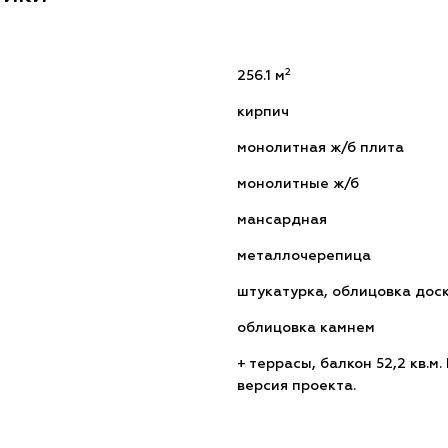
2
256.1 м
кирпич
монолитная ж/б плита
монолитные ж/б
мансардная
металлочерепица
штукатурка, облицовка дос
облицовка камнем
+ террасы, балкон 52,2 кв.м.
версия проекта.