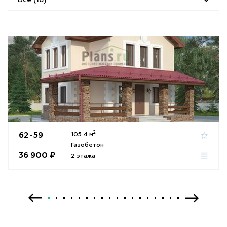
2
62-59
105.4 м
Газобетон
36 900 ₽
2 этажа