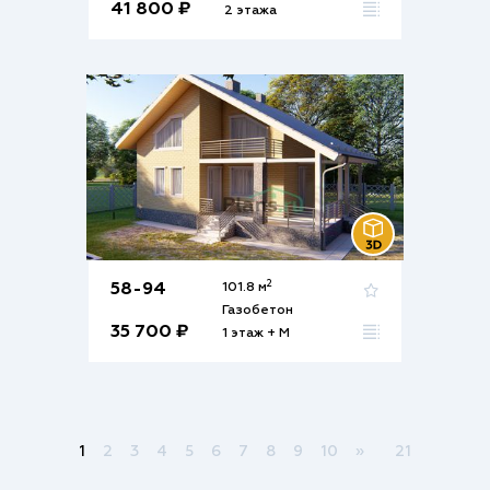
41 800 ₽
2 этажа
2
58-94
101.8 м
Газобетон
35 700 ₽
1 этаж + М
1
2
3
4
5
6
7
8
9
10
»
21