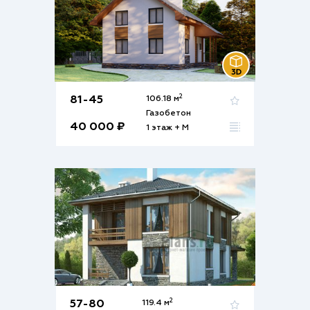
2
81-45
106.18 м
Газобетон
40 000 ₽
1 этаж + М
2
57-80
119.4 м