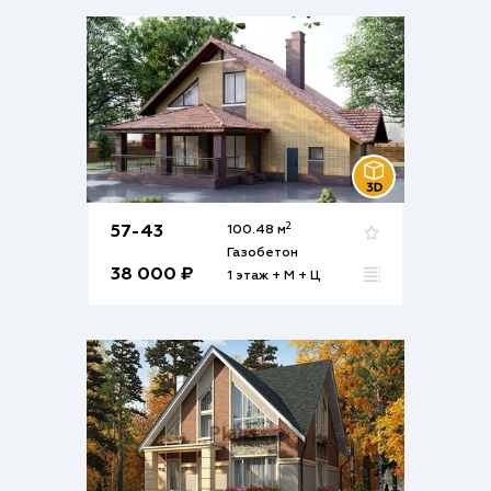
2
57-43
100.48 м
Газобетон
38 000 ₽
1 этаж + М + Ц