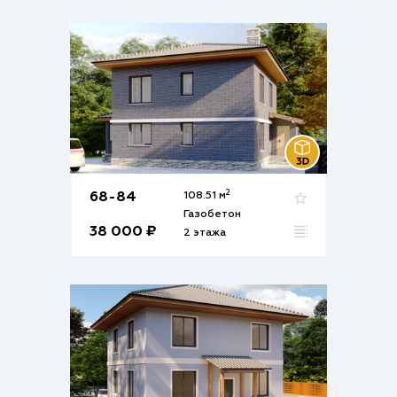
2
68-84
108.51 м
Газобетон
38 000 ₽
2 этажа