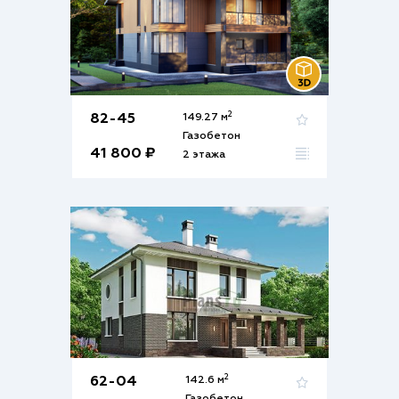
2
82-45
149.27 м
Газобетон
41 800 ₽
2 этажа
2
62-04
142.6 м