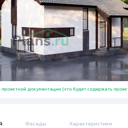
 проектной документации (что будет содержать проек
й
Фасады
Характеристики