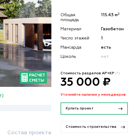
2
Общая
115.43 м
площадь
Материал
Газобетон
Число этажей
1
Мансарда
есть
Цоколь
нет
Стоимость разделов АР+КР
(?)
35 000 ₽
Уточняйте наличие у менеджеров
т)
Купить проект
Стоимость строительства
Состав проекта