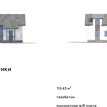
тики
2
115.43 м
газобетон
монолитная ж/б плита