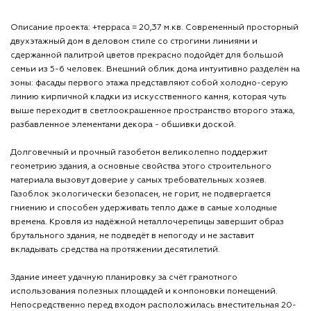
Описание проекта: +терраса = 20,37 м.кв. Современный просторный
двухэтажный дом в деловом стиле со строгими линиями и
сдержанной палитрой цветов прекрасно подойдёт для большой
семьи из 5-6 человек. Внешний облик дома интуитивно разделён на
зоны: фасады первого этажа представляют собой холодно-серую
линию кирпичной кладки из искусственного камня, которая чуть
выше переходит в светлоокрашенное пространство второго этажа,
разбавленное элементами декора - обшивки доской.
Долговечный и прочный газобетон великолепно поддержит
геометрию здания, а основные свойства этого строительного
материала вызовут доверие у самых требовательных хозяев.
Газоблок экологически безопасен, не горит, не подвергается
гниению и способен удерживать тепло даже в самые холодные
времена. Кровля из надёжной металлочерепицы завершит образ
брутального здания, не подведёт в непогоду и не заставит
вкладывать средства на протяжении десятилетий.
Здание имеет удачную планировку за счёт грамотного
использования полезных площадей и компоновки помещений.
Непосредственно перед входом расположилась вместительная 20-