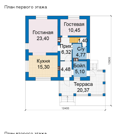
План первого этажа
План второго этажа