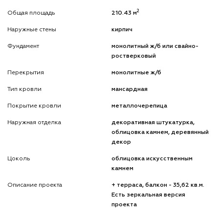
2
Общая площадь
210.43 м
Наружные стены
кирпич
Фундамент
монолитный ж/б или свайно-
ростверковый
Перекрытия
монолитные ж/б
Тип кровли
мансардная
Покрытие кровли
металлочерепица
Наружная отделка
декоративная штукатурка,
облицовка камнем, деревянный
декор
Цоколь
облицовка искусственным
камнем
Описание проекта
+ терраса, балкон - 35,62 кв.м.
Есть зеркальная версия
проекта