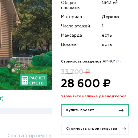
2
Общая
134.1 м
площадь
Материал
Дерево
Число этажей
1
Мансарда
есть
Цоколь
есть
Стоимость разделов АР+КР
(?)
33 700 ₽
28 600 ₽
Уточняйте наличие у менеджеров
т)
Купить проект
Стоимость строительства
Состав проекта