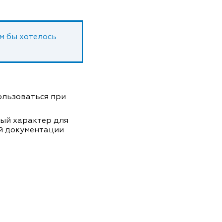
ам бы хотелось
пользоваться при
ный характер для
й документации