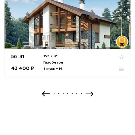
2
56-31
152.2 м
Газобетон
43 400 ₽
1 этаж + М