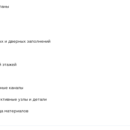
ланы
х и дверных заполнений
й этажей
ные каналы
ктивные узлы и детали
да материалов