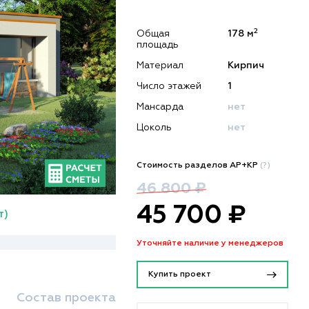
2
Общая
178 м
площадь
Материал
Кирпич
Число этажей
1
Мансарда
нет
Цоколь
нет
Стоимость разделов АР+КР
(?)
46 800 ₽
45 700 ₽
т)
Уточняйте наличие у менеджеров
Купить проект
Состав проекта