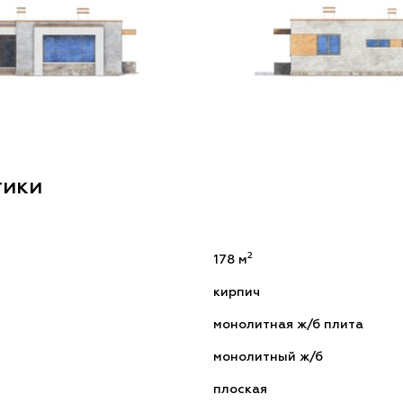
тики
2
178 м
кирпич
монолитная ж/б плита
монолитный ж/б
плоская