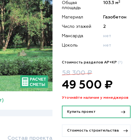
2
Общая
103.3 м
площадь
Материал
Газобетон
Число этажей
2
Мансарда
нет
Цоколь
нет
Стоимость разделов АР+КР
(?)
58 300 ₽
49 500 ₽
Уточняйте наличие у менеджеров
т)
Купить проект
Стоимость строительства
Состав проекта