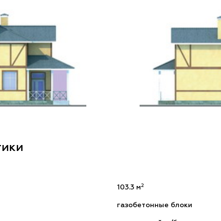
тики
2
103.3 м
газобетонные блоки