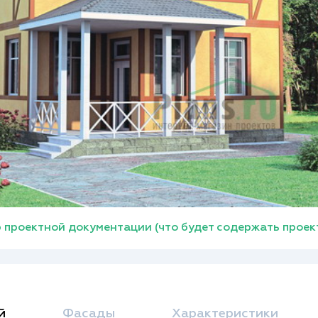
 проектной документации (что будет содержать проек
й
Фасады
Характеристики