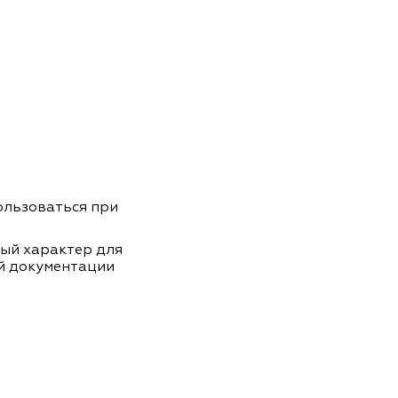
пользоваться при
ный характер для
й документации