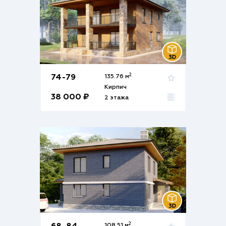
2
74-79
135.76 м
Кирпич
38 000 ₽
2 этажа
2
108.51 м