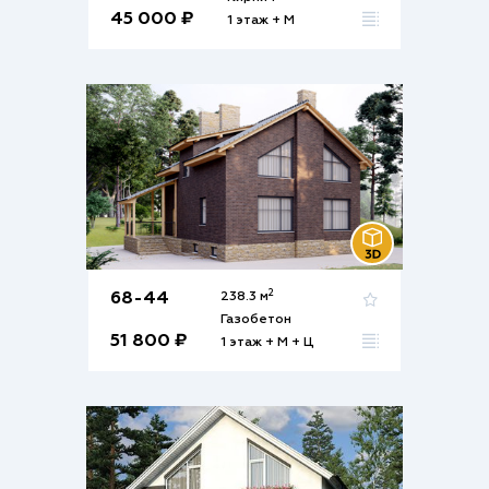
45 000 ₽
1 этаж + М
2
68-44
238.3 м
Газобетон
51 800 ₽
1 этаж + М + Ц