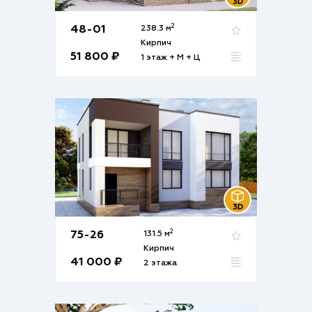
2
48-01
238.3 м
Кирпич
51 800 ₽
1 этаж + М + Ц
2
75-26
131.5 м
Кирпич
41 000 ₽
2 этажа