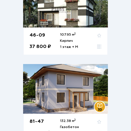
2
46-09
107.95 м
Кирпич
37 800 ₽
1 этаж + М
2
81-47
132.38 м
Газобетон