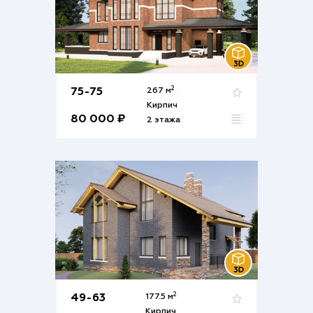
2
75-75
267 м
Кирпич
80 000 ₽
2 этажа
2
49-63
177.5 м
Кирпич