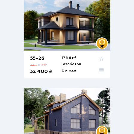
2
55-26
176.6 м
Газобетон
35 200 ₽
2 этажа
32 400 ₽