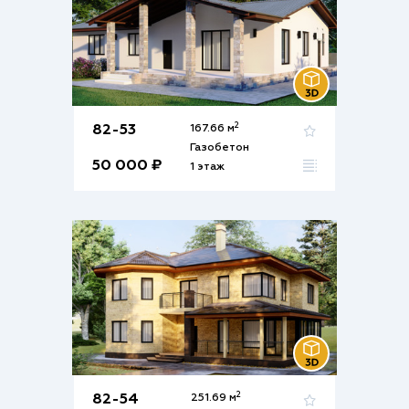
2
82-53
167.66 м
Газобетон
50 000 ₽
1 этаж
2
82-54
251.69 м