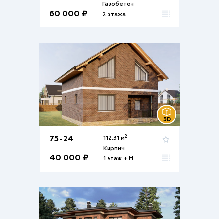
Газобетон
60 000 ₽
2 этажа
2
75-24
112.31 м
Кирпич
40 000 ₽
1 этаж + М