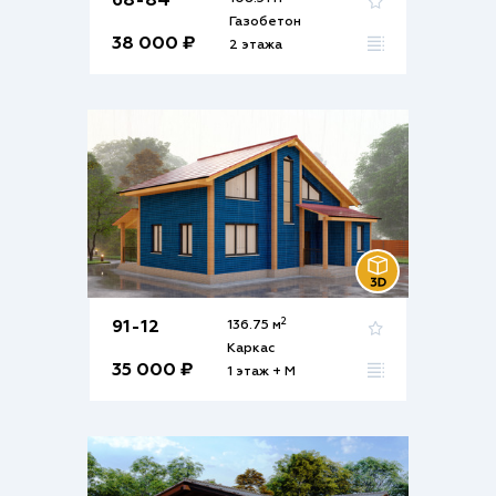
68-84
Газобетон
38 000 ₽
2 этажа
2
91-12
136.75 м
Каркас
35 000 ₽
1 этаж + М