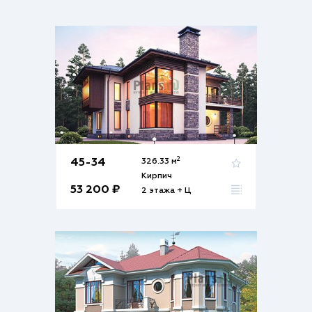
2
45-34
326.33 м
Кирпич
53 200 ₽
2 этажа + Ц