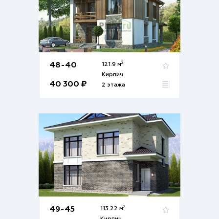
2
48-40
121.9 м
Кирпич
40 300 ₽
2 этажа
2
49-45
113.22 м