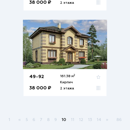
38 000 ₽
2 этажа
2
49-92
161.38 м
Кирпич
38 000 ₽
2 этажа
1
«
5
6
7
8
9
10
11
12
13
14
»
86