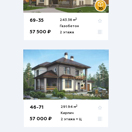
2
69-35
243.36 м
Газобетон
57 500 ₽
2 этажа
2
46-71
291.94 м
Кирпич
57 000 ₽
2 этажа + Ц