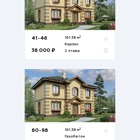
2
41-46
161.38 м
Кирпич
38 000 ₽
2 этажа
2
80-98
161.38 м
Газобетон