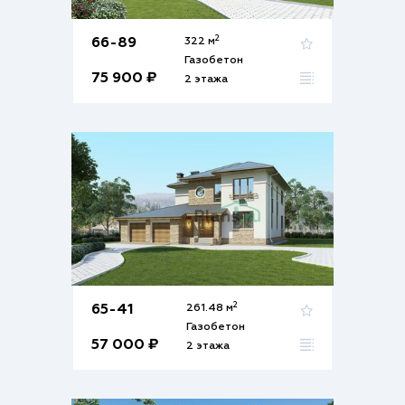
2
66-89
322 м
Газобетон
75 900 ₽
2 этажа
2
65-41
261.48 м
Газобетон
57 000 ₽
2 этажа