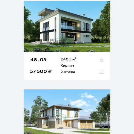
2
48-05
240.5 м
Кирпич
57 500 ₽
2 этажа