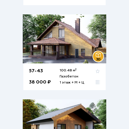
2
57-43
100.48 м
Газобетон
38 000 ₽
1 этаж + М + Ц