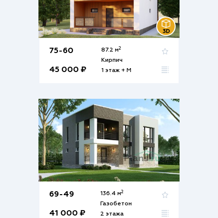
2
75-60
87.2 м
Кирпич
45 000 ₽
1 этаж + М
2
69-49
136.4 м
Газобетон
41 000 ₽
2 этажа