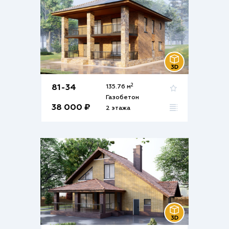
2
81-34
135.76 м
Газобетон
38 000 ₽
2 этажа