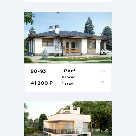
2
90-93
117.6 м
Каркас
41 200 ₽
1 этаж