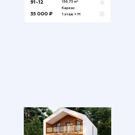
2
91-12
136.75 м
Каркас
35 000 ₽
1 этаж + М