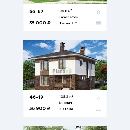
2
66-67
96.8 м
Газобетон
35 000 ₽
1 этаж + М
2
46-19
105.2 м
Кирпич
36 900 ₽
2 этажа