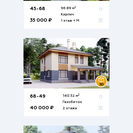
2
45-68
96.89 м
Кирпич
35 000 ₽
1 этаж + М
2
68-49
140.52 м
Газобетон
40 000 ₽
2 этажа