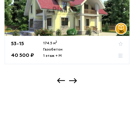
2
53-15
174.5 м
Газобетон
40 500 ₽
1 этаж + М