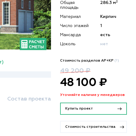
2
Общая
286.3 м
площадь
Материал
Кирпич
Число этажей
1
Мансарда
есть
Цоколь
нет
Стоимость разделов АР+КР
(?)
т)
49 200 ₽
48 100 ₽
Уточняйте наличие у менеджеров
Состав проекта
Купить проект
Стоимость строительства