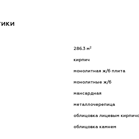
тики
2
286.3 м
кирпич
монолитная ж/б плита
монолитные ж/б
мансардная
металлочерепица
облицовка лицевым кирпич
облицовка камнем