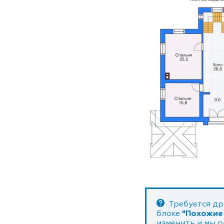
Требуется др
блоке
"Похожие
изменить и мы 