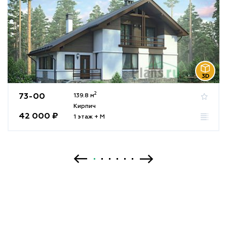
2
73-00
139.8 м
Кирпич
42 000 ₽
1 этаж + М