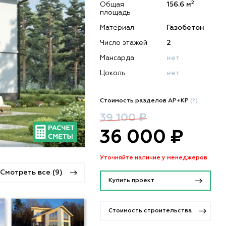
2
Общая
156.6 м
площадь
Материал
Газобетон
Число этажей
2
Мансарда
нет
Цоколь
нет
Стоимость разделов АР+КР
(?)
39 100 ₽
36 000 ₽
Уточняйте наличие у менеджеров
Смотреть все (9)
Купить проект
Стоимость строительства