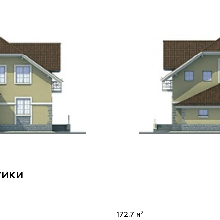
тики
2
172.7 м