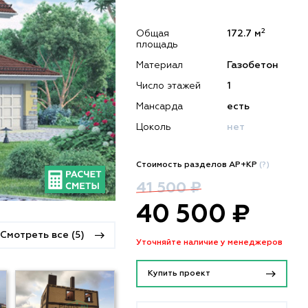
2
Общая
172.7 м
площадь
Материал
Газобетон
Число этажей
1
Мансарда
есть
Цоколь
нет
Стоимость разделов АР+КР
(?)
41 500 ₽
40 500 ₽
Смотреть все (5)
Уточняйте наличие у менеджеров
Купить проект