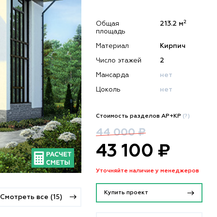
2
Общая
213.2 м
площадь
Материал
Кирпич
Число этажей
2
Мансарда
нет
Цоколь
нет
Стоимость разделов АР+КР
(?)
44 000 ₽
43 100 ₽
Уточняйте наличие у менеджеров
Купить проект
Смотреть все (15)