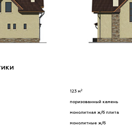
тики
2
123 м
поризованный камень
монолитная ж/б плита
монолитные ж/б