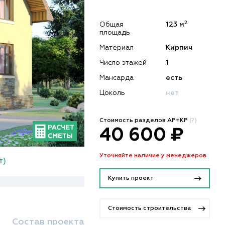
2
Общая
123 м
площадь
Материал
Кирпич
Число этажей
1
Мансарда
есть
Цоколь
нет
Стоимость разделов АР+КР
(?)
40 600 ₽
Уточняйте наличие у менеджеров
т)
Купить проект
Стоимость строительства
Состав проекта