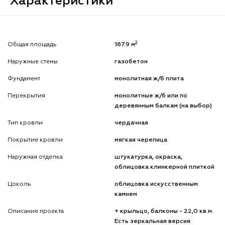
Характеристики
2
Общая площадь
167.9 м
Наружные стены
газобетон
Фундамент
монолитная ж/б плита
Перекрытия
монолитные ж/б или по
деревянным балкам (на выбор)
Тип кровли
чердачная
Покрытие кровли
мягкая черепица
Наружная отделка
штукатурка, окраска,
облицовка клинкерной плиткой
Цоколь
облицовка искусственным
камнем
Описание проекта
+ крыльцо, балконы - 22,0 кв.м.
Есть зеркальная версия