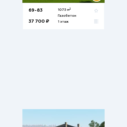
2
69-83
107.5 м
Газобетон
37 700 ₽
1 этаж