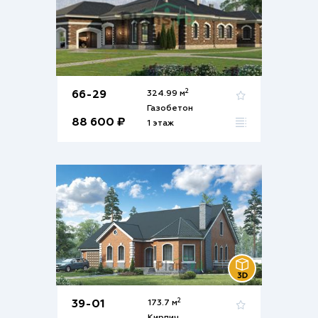
2
66-29
324.99 м
Газобетон
88 600 ₽
1 этаж
2
39-01
173.7 м