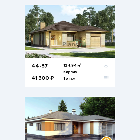
2
44-57
124.94 м
Кирпич
41 300 ₽
1 этаж