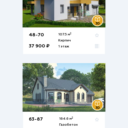
2
48-70
107.5 м
Кирпич
37 900 ₽
1 этаж
2
63-87
164.6 м
Газобетон