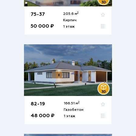
2
75-37
205.6 м
Кирпич
50 000 ₽
1 этаж
2
82-19
166.51 м
Газобетон
48 000 ₽
1 этаж