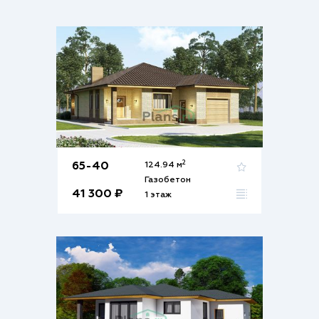
2
65-40
124.94 м
Газобетон
41 300 ₽
1 этаж