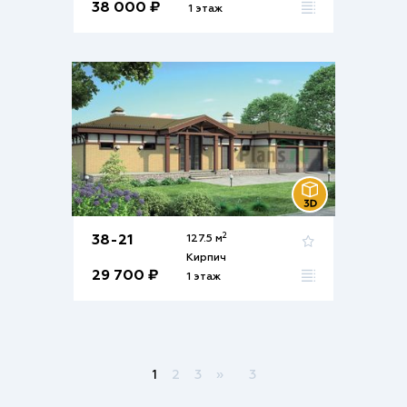
38 000 ₽
1 этаж
2
38-21
127.5 м
Кирпич
29 700 ₽
1 этаж
1
2
3
»
3