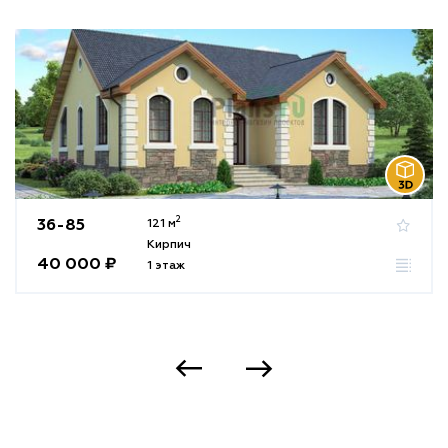
2
36-85
121 м
Кирпич
40 000 ₽
1 этаж